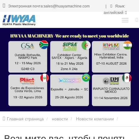
Электронная почта:sales@huayamachine.com
|
Язык:
английский
Главная страница
новости
Новости компании
Возьмите вас, чтобы понять пластиковое оборудование
Возьмите вас, чтобы понять