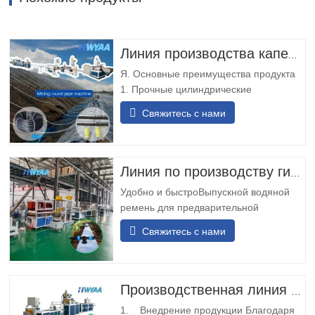
Линия производства капельных трубок HWYAA для капельного орошения с компенсацией давления и цилиндрическими круглыми капельницами для выщелачивания на шахтах
Я. Основные преимущества продукта
1. Прочные цилиндрические
капельницы: капельная труба с
Свяжитесь с нами
круглыми капельницами, устойчивыми
к износу и ударам, не требует
регулировки ориентации, подходит для
длительной эксплуатации в шахтах. 2.
Линия по производству гибких шлангов с предварительной перфорацией выпускного отверстия
Двойной вход и выход для резервного
Удобно и быстроВыпускной водяной
питания: конструкция с…
ремень для предварительной
перфорации имеет модульную
Свяжитесь с нами
конструкцию, простую и удобную в
установке. Он не требует сварки на
месте и может быть быстро
установлен.Разнообразные
Производственная линия по производству труб для капельного орошения из полиэтилена
перевозкиЛенточный конвейер для
1. Внедрение продукции Благодаря