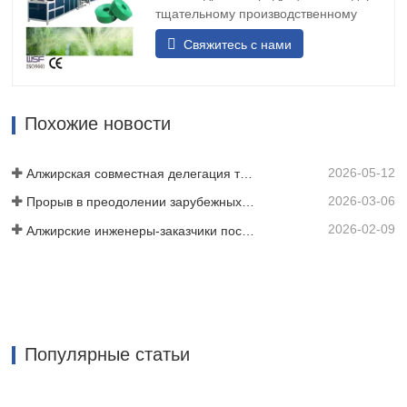
воды с предварительной перфорацией
тщательному производственному
может быть спроектирован с…
процессу мы разворачиваем и
Свяжитесь с нами
складываем исходный материал
тканой ленты или ремня, и после
термосварки он превращается в
прочную полосообразную структуру.
Похожие новости
Затем мы используем лазерную
технологию для перфорации ленты
2026-05-12
или ремня,…
Алжирская совместная делегация трех клиентов проинспектировала нашу киномашину
2026-03-06
Прорыв в преодолении зарубежных технических барьеров! Компания HWYAA успешно разработала оборудование для полосного капельного орошения с трехсезонным непрерывным посевом.
2026-02-09
Алжирские инженеры-заказчики посетили семинар HWYAA для обмена техническим опытом.
Популярные статьи