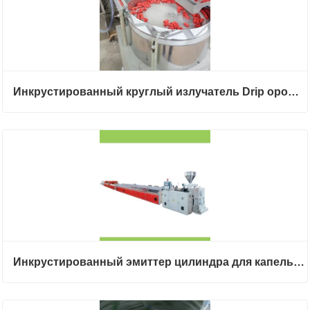
Инкрустированный круглый излучатель Drip орошения трубы Создание линии
Инкрустированный эмиттер цилиндра для капельного орошения полиэтиленовый шланг для производства экструдера