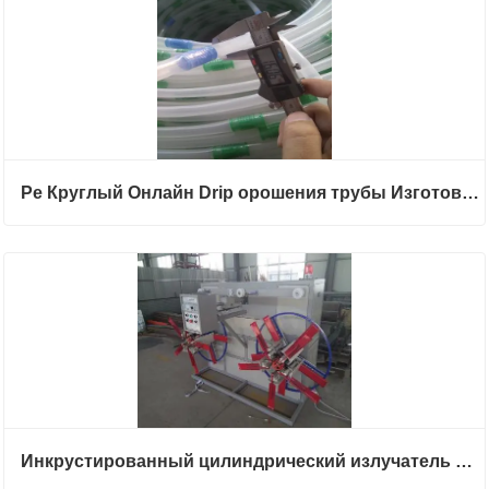
Pe Круглый Онлайн Drip орошения трубы Изготовление машины
Инкрустированный цилиндрический излучатель Drip Hose Extruder