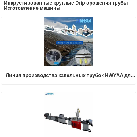
Инкрустированные круглые Drip орошения трубы
Изготовление машины
машины
Линия производства капельных трубок HWYAA для капельного орошения с компенсацией давления и цилиндрическими круглыми капельницами для выщелачивания на шахтах