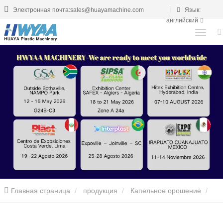
Электронная почта:sales@huayamachine.com
|
Язык:
английский
Главная страница
продукция
Капельное орошение
Инкрустированные круглые Drip орошения трубы Изготовление