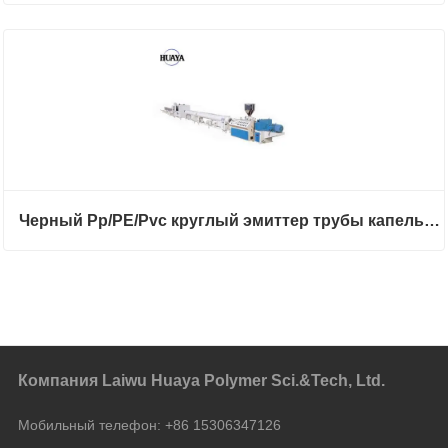
Черный Pp/PE/Pvc круглый эмиттер трубы капельного орошения экструдер
Компания Laiwu Huaya Polymer Sci.&Tech, Ltd.
Мобильный телефон:
+86 15306347126