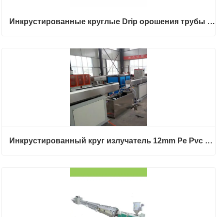
Инкрустированные круглые Drip орошения трубы Изготовление машины
Инкрустированный круг излучатель 12mm Pe Pvc Drip оросительная труба Пластиковый шланг для экструдирования линии