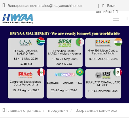
Электронная почта:sales@huayamachine.com
|
Язык:
английский
Главная страница
продукция
Взорванная киномеха
машина
Мульча фильм дует машина