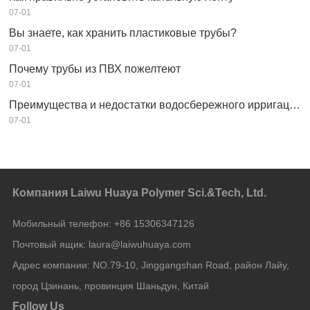
07-01
Вы знаете, как хранить пластиковые трубы?
07-01
Почему трубы из ПВХ пожелтеют
07-01
Преимущества и недостатки водосбережного ирригационного оборудования
07-01
Компания Laiwu Huaya Polymer Sci.&Tech, Ltd.
Мобильный телефон:
+86 15306347126
Почтовый ящик:
laura@laiwuhuaya.com
Адрес компании:
NO.79-10, Jinggangshan Road, район Лайу,
город Цзинань, провинция Шаньдун, Китай
Follow Us