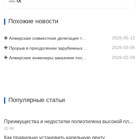
тканой ленты или ремня, и после
термосварки он превращается в
прочную полосообразную структуру.
Похожие новости
Затем мы используем лазерную
технологию для перфорации ленты
2026-05-12
или ремня,…
Алжирская совместная делегация трех клиентов проинспектировала нашу киномашину
2026-03-06
Прорыв в преодолении зарубежных технических барьеров! Компания HWYAA успешно разработала оборудование для полосного капельного орошения с трехсезонным непрерывным посевом.
2026-02-09
Алжирские инженеры-заказчики посетили семинар HWYAA для обмена техническим опытом.
Популярные статьи
Преимущества и недостатки полиэтилена высокой плотности HDPE
02-08
Как правильно установить капельную ленту