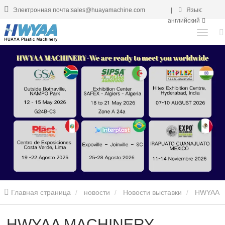
Электронная почта:sales@huayamachine.com
|
Язык:
английский
Главная страница
новости
Новости выставки
HWYAA
MACHINERY дебютирует на выставке SIPSA FILAHA AGROFOOD
HWYAA MACHINERY