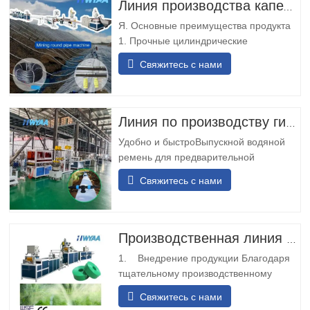
Линия производства капельных трубок HWYAA для капельного орошения с компенсацией давления и цилиндрическими круглыми капельницами для выщелачивания на шахтах
Я. Основные преимущества продукта
1. Прочные цилиндрические
капельницы: капельная труба с
Свяжитесь с нами
круглыми капельницами, устойчивыми
к износу и ударам, не требует
регулировки ориентации, подходит для
длительной эксплуатации в шахтах. 2.
Линия по производству гибких шлангов с предварительной перфорацией выпускного отверстия
Двойной вход и выход для резервного
Удобно и быстроВыпускной водяной
питания: конструкция с…
ремень для предварительной
перфорации имеет модульную
Свяжитесь с нами
конструкцию, простую и удобную в
установке. Он не требует сварки на
месте и может быть быстро
установлен.Разнообразные
Производственная линия по производству труб для капельного орошения из полиэтилена
перевозкиЛенточный конвейер для
1. Внедрение продукции Благодаря
воды с предварительной перфорацией
тщательному производственному
может быть спроектирован с…
процессу мы разворачиваем и
Свяжитесь с нами
складываем исходный материал