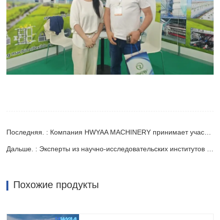
Последняя. : Компания HWYAA MACHINERY принимает участие в выставке Saudi Plastics & Petrochem 2025, чтобы представить новую линию по производству лент для капельного орошения
Дальше. : Эксперты из научно-исследовательских институтов интеллектуальной сельскохозяйственной техники осматривают производственные линии капельного орошения компании Laiwu Huaya
Похожие продукты