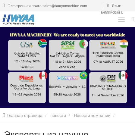
Электронная почта:sales@huayamachine.com
|
Язык:
английский
Главная страница
новости
Новости компании
Эксперты из научно-исследовательских институтов
Эксперты из научно-