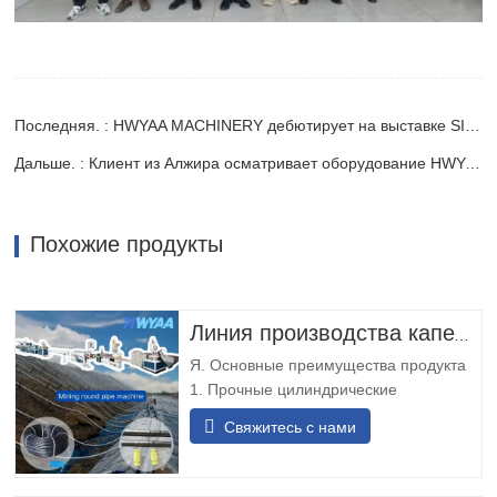
Последняя. : HWYAA MACHINERY дебютирует на выставке SIPSA FILAHA AGROFOOD
Дальше. : Клиент из Алжира осматривает оборудование HWYAA по производству плоских шлангов
Похожие продукты
Линия производства капельных трубок HWYAA для капельного орошения с компенсацией давления и цилиндрическими круглыми капельницами для выщелачивания на шахтах
Я. Основные преимущества продукта
1. Прочные цилиндрические
капельницы: капельная труба с
Свяжитесь с нами
круглыми капельницами, устойчивыми
к износу и ударам, не требует
регулировки ориентации, подходит для