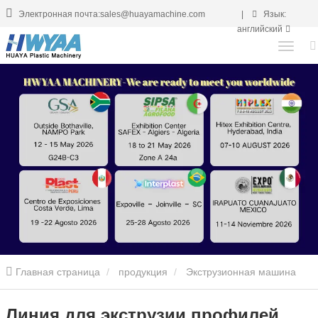
Электронная почта:sales@huayamachine.com
|
Язык:
английский
Главная страница
продукция
Экструзионная машина
UHMWPE
UhMWPE Линия экструзионых труб
Линия для
Линия для экструзии профилей