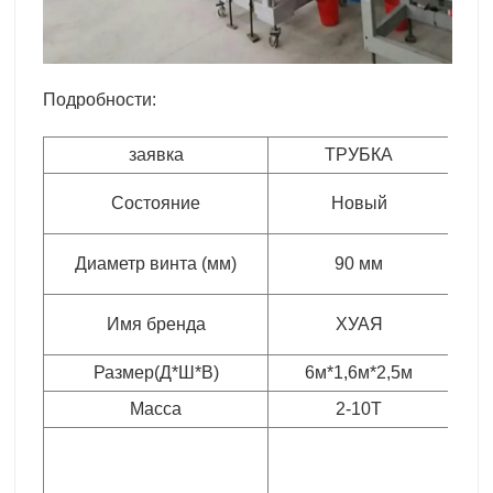
Подробности:
заявка
ТРУБКА
Пл
Состояние
Новый
Диаметр винта (мм)
90 мм
Имя бренда
ХУАЯ
Размер(Д*Ш*В)
6м*1,6м*2,5м
Масса
2-10Т
П