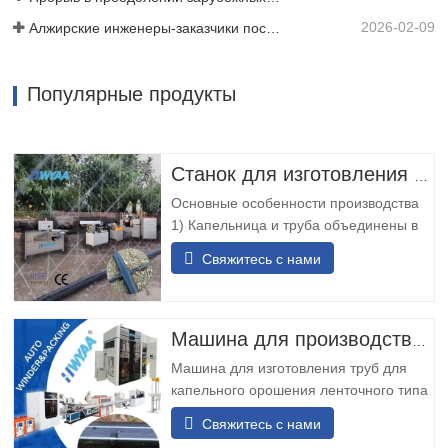
2026-02-09
Алжирские инженеры-заказчики посетили семинар HWYAA для обмена техническим опытом.
Популярные продукты
Станок для изготовления труб для микрокапельного орошения
Основные особенности производства
1) Капельница и труба объединены в
одно целое, что удобно в установке и
Свяжитесь с нами
использовании, обеспечивает низкую
стоимость и небольшие инвестиции. 2)
Капельница имеет встроенное
фильтрующее окно и обладает
Машина для производства труб для капельного орошения с Т-лентой
хорошей устойчивостью к засорению.
Машина для изготовления труб для
3) В машине используется
капельного орошения ленточного типа
- это новое поколение
Свяжитесь с нами
высокоскоростных и тонкостенных труб