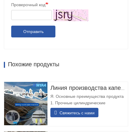
Проверочный код
Отправить
Похожие продукты
Линия производства капельных трубок HWYAA для капельного орошения с компенсацией давления и цилиндрическими круглыми капельницами для выщелачивания на шахтах
Я. Основные преимущества продукта
1. Прочные цилиндрические
капельницы: капельная труба с
Свяжитесь с нами
круглыми капельницами, устойчивыми
к износу и ударам, не требует
регулировки ориентации, подходит для