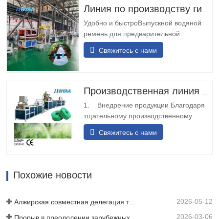
длительной эксплуатации в шахтах. 2.
Линия по производству гибких шлангов с предварительной перфорацией выпускного отверстия
Двойной вход и выход для резервного
Удобно и быстроВыпускной водяной
питания: конструкция с…
ремень для предварительной
перфорации имеет модульную
Свяжитесь с нами
конструкцию, простую и удобную в
установке. Он не требует сварки на
месте и может быть быстро
установлен.Разнообразные
Производственная линия по производству труб для капельного орошения из полиэтилена
перевозкиЛенточный конвейер для
1. Внедрение продукции Благодаря
воды с предварительной перфорацией
тщательному производственному
может быть спроектирован с…
процессу мы разворачиваем и
Свяжитесь с нами
складываем исходный материал
тканой ленты или ремня, и после
термосварки он превращается в
прочную полосообразную структуру.
Похожие новости
Затем мы используем лазерную
технологию для перфорации ленты
2026-05-12
или ремня,…
Алжирская совместная делегация трех клиентов проинспектировала нашу киномашину
2026-03-06
Прорыв в преодолении зарубежных технических барьеров! Компания HWYAA успешно разработала оборудование для полосного капельного орошения с трехсезонным непрерывным посевом.