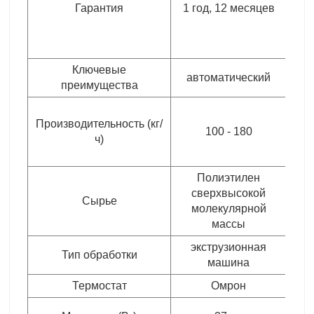
Гарантия
1 год, 12 месяцев
п
Ключевые
автоматический
При
преимущества
Производительность (кг/
100 - 180
ч)
Полиэтилен
сверхвысокой
Сырье
молекулярной
массы
экструзионная
Тип обработки
машина
Термостат
Омрон