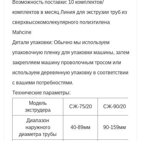
Возможность поставки: 10 комплектов/
комплектов в месяц Линия для экструзии труб из
сверхвысокомолекулярного полиэтилена
Mahcine
Детали упаковки: Обычно мы используем
упаковочную пленку для упаковки машины, затем
закрепляем машину проволочным тросом или
используем деревянную упаковку в соответствии
с вашими потребностями.
Технические параметры:
Модель
СЖ-75/20
СЖ-90/20
С
экструдера
Диапазон
наружного
40-89мм
90-159мм
1
диаметра трубы