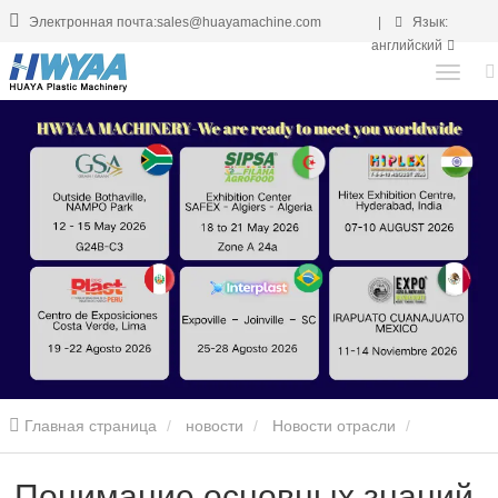
Электронная почта:sales@huayamachine.com
|
Язык:
английский
Главная страница
новости
Новости отрасли
Понимание основных знаний оборудования для производства
Понимание основных знаний