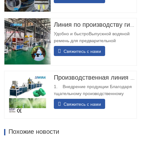
круглыми капельницами, устойчивыми
к износу и ударам, не требует
регулировки ориентации, подходит для
длительной эксплуатации в шахтах. 2.
Линия по производству гибких шлангов с предварительной перфорацией выпускного отверстия
Двойной вход и выход для резервного
Удобно и быстроВыпускной водяной
питания: конструкция с…
ремень для предварительной
перфорации имеет модульную
Свяжитесь с нами
конструкцию, простую и удобную в
установке. Он не требует сварки на
месте и может быть быстро
установлен.Разнообразные
Производственная линия по производству труб для капельного орошения из полиэтилена
перевозкиЛенточный конвейер для
1. Внедрение продукции Благодаря
воды с предварительной перфорацией
тщательному производственному
может быть спроектирован с…
процессу мы разворачиваем и
Свяжитесь с нами
складываем исходный материал
тканой ленты или ремня, и после
термосварки он превращается в
прочную полосообразную структуру.
Похожие новости
Затем мы используем лазерную