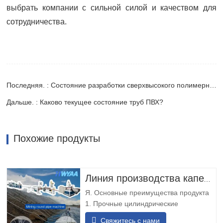
выбрать компании с сильной силой и качеством для
сотрудничества.
Последняя. : Состояние разработки сверхвысокого полимерного трубного оборудования
Дальше. : Каково текущее состояние труб ПВХ?
Похожие продукты
Линия производства капельных трубок HWYAA для капельного орошения с компенсацией давления и цилиндрическими круглыми капельницами для выщелачивания на шахтах
Я. Основные преимущества продукта
1. Прочные цилиндрические
капельницы: капельная труба с
Свяжитесь с нами