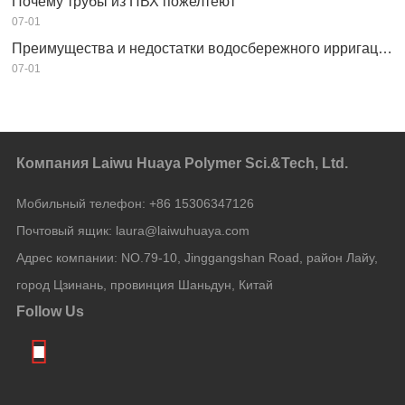
Почему трубы из ПВХ пожелтеют
07-01
Преимущества и недостатки водосбережного ирригационного оборудования
07-01
Компания Laiwu Huaya Polymer Sci.&Tech, Ltd.
Мобильный телефон:
+86 15306347126
Почтовый ящик:
laura@laiwuhuaya.com
Адрес компании:
NO.79-10, Jinggangshan Road, район Лайу,
город Цзинань, провинция Шаньдун, Китай
Follow Us