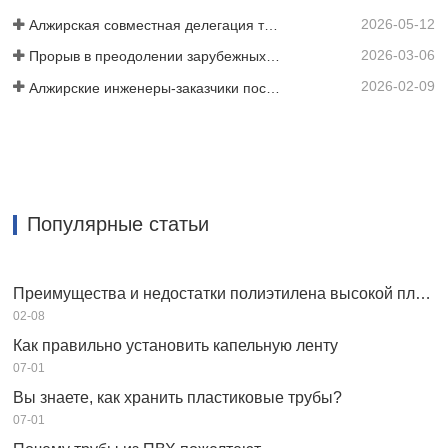
технологию для перфорации ленты
2026-05-12
или ремня,…
Алжирская совместная делегация трех клиентов проинспектировала нашу киномашину
2026-03-06
Прорыв в преодолении зарубежных технических барьеров! Компания HWYAA успешно разработала оборудование для полосного капельного орошения с трехсезонным непрерывным посевом.
2026-02-09
Алжирские инженеры-заказчики посетили семинар HWYAA для обмена техническим опытом.
Популярные статьи
Преимущества и недостатки полиэтилена высокой плотности HDPE
02-08
Как правильно установить капельную ленту
07-01
Вы знаете, как хранить пластиковые трубы?
07-01